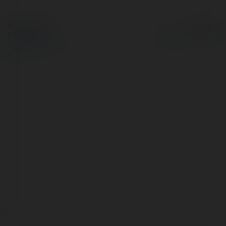
© Ekademia.com
Powered by
Privacy Policy
Site Policy
|
Request a
return