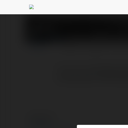
worldcup2026 dec
PROFILE
COURSES
BLOG
rn rn rn rn rn Soi kèo nhà
và nhận định về FIFA Wo
© Ekademia.com
Privacy Policy