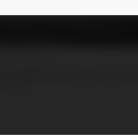
om
@worldcup2026decom
NEWSLETTER
 cái là website cập nhật tin tức, lịch thi đấu
rld…
more