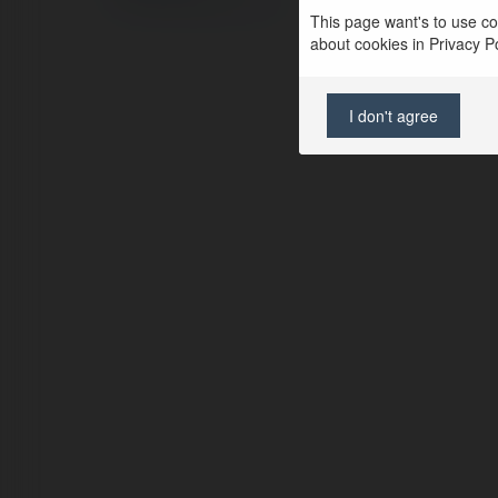
Site Policy
|
Request a return
This page want's to use coo
about cookies in Privacy Pol
I don't agree