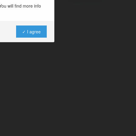
ou will find more info
✓ I agree