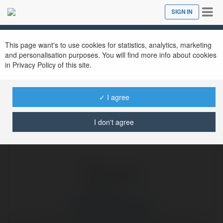
Tog
SIGN IN
Close
nav
Ekademia.com
worldcup2026 decom
Newsletter
This page want's to use cookies for statistics, analytics, marketing
and personalisation purposes. You will find more info about cookies
in Privacy Policy of this site.
✓ I agree
I don't agree
worldcup2026 decom
rn rn rn rn rn Soi kèo nhà cái là website cập nhật tin tức,