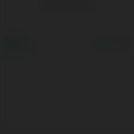
No visible entries here.
© Ekademia.com
Powered by
Privacy Policy
Site Policy
|
Request a
return