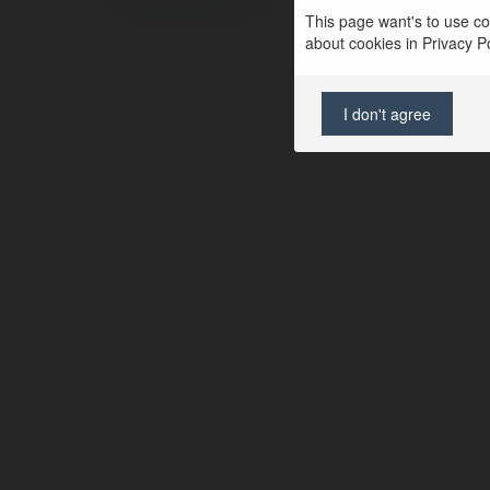
Site Policy
|
Request a return
This page want's to use coo
about cookies in Privacy Pol
I don't agree