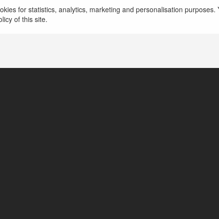
kies for statistics, analytics, marketing and personalisation purposes. Y
icy of this site.