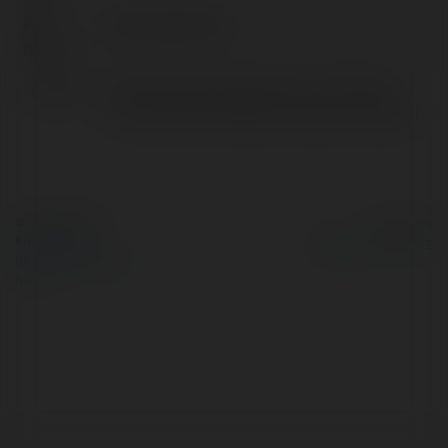
Full
KẾT QUẢ XỔ SỐ
name:
Location:
Số 91, Đường Cộng Hòa, P.4, Q. Tân Bình,
Thành Phố Hồ Chí Minh, Việt Nam, Vietnam
© Ekademia.com
Powered by
Privacy Policy
Site Policy
|
Request a
return