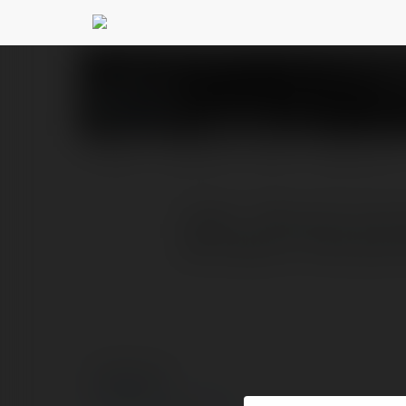
Hu bet
@hubet1
PROFILE
COURSES
BLOG
NEWSLETTER
Hubet – Nhà cái cá cược 
đến eSports. Tham gia 
© Ekademia.com
Privacy Policy