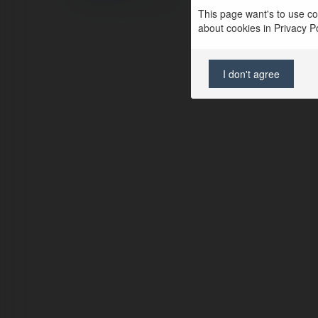
Site Policy
|
Request a return
This page want's to use coo
about cookies in Privacy Pol
I don't agree