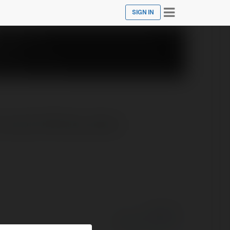
Toggle
SIGN IN
navigation
á cược thể thao, casino
Powered by