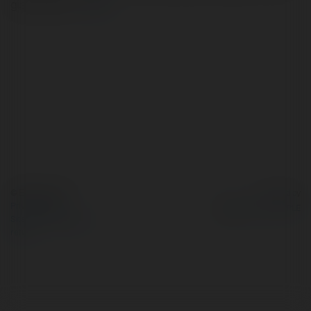
gia Hubet để…
more
© Ekademia.com
Powered by
Privacy Policy
Site Policy
|
Request a
return