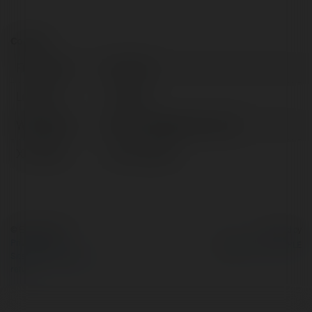
Contact:
Full name:
Zomclub
Location:
Vietnam
Web page:
https://abjgqova.cn.com/
X/Twitter:
zomclubuytin
© Ekademia.com
Powered by
Privacy Policy
Site Policy
|
Request a
return