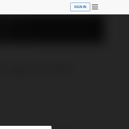
Toggle
SIGN IN
navigation
ơi người chơi có thể trải