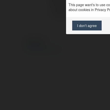
Full name:
This page want's to use coo
about cookies in Privacy Pol
Location:
I don't agree
© Ekademia.com
Privacy Policy
Site Policy
|
Request a return