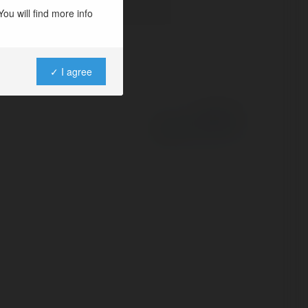
ou will find more info
✓ I agree
Powered by