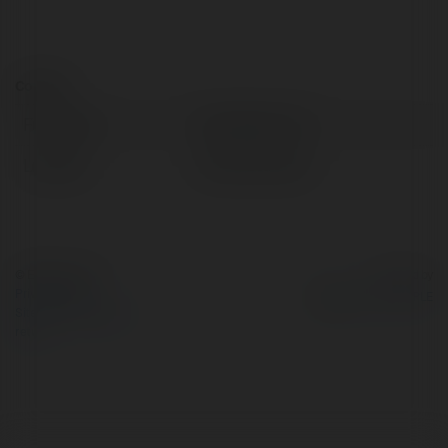
Contact:
Full name:
Xuân Bách Coo
Location:
Hà Nội, Vietnam
© Ekademia.com
Powered by
Privacy Policy
Site Policy
|
Request a
return