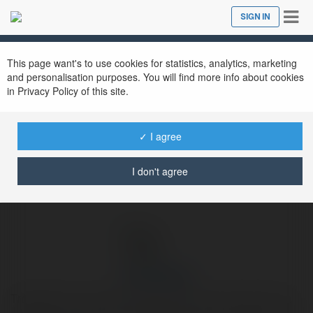
Tog
SIGN IN
Close
nav
Ekademia.com
xshg 30ngay
Newsletter
This page want's to use cookies for statistics, analytics, marketing
and personalisation purposes. You will find more info about cookies
in Privacy Policy of this site.
✓ I agree
I don't agree
xshg 30ngay
Trong lĩnh vực xổ số, chỉ trông chờ vào vận may là chưa