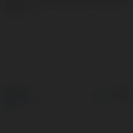
đủ để tạo nên thành công. Nhiều người chơi dày dạn kinh
nghiệm…
more
© Ekademia.com
Powered by
Privacy Policy
Site Policy
|
Request a
return