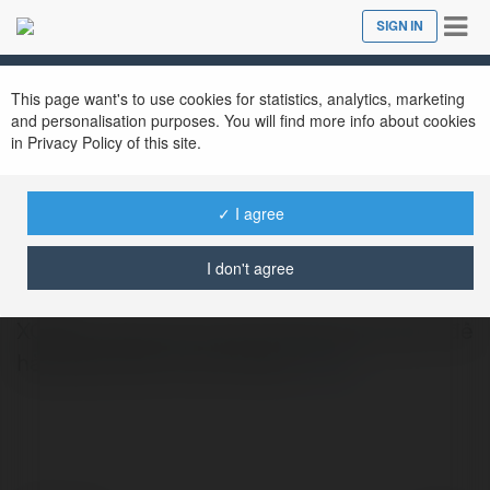
Tog
SIGN IN
Close
nav
This page want's to use cookies for statistics, analytics, marketing
and personalisation purposes. You will find more info about cookies
in Privacy Policy of this site.
✓ I agree
Xo88m org
@xo88morg
I don't agree
XO88 là nhà cái cá cược bóng đá và ghi lô đề
hàng đầu đến từ Anh Quốc,
more