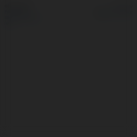
© Ekademia.com
Powered by
Privacy Policy
Site Policy
|
Request a
return