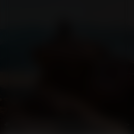
VZ99 – Địa Chỉ Cá Cược Trực Tuyến Không Giới Hạn 2024