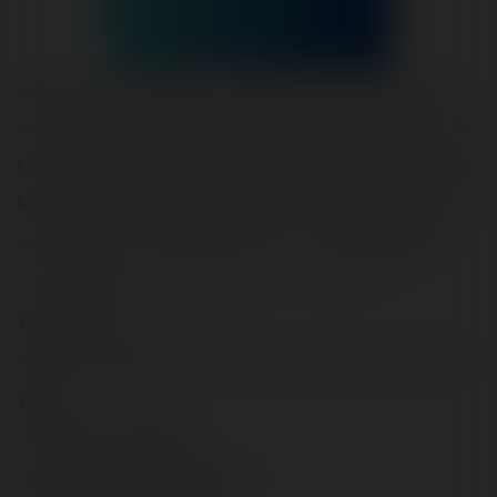
Vz99
 là nền tảng lý tưởng dành cho những người yêu thích giải trí và cá 
cược trực tuyến. Với hệ thống hiện đại, khả năng truy cập ổn định và bảo 
mật cao, VZ99 mang đến một không gian giải trí không giới hạn, không 
lo bị gián đoạn. Nền tảng này sở hữu danh mục trò chơi phong phú như 
casino trực tuyến, cá cược thể thao, bắn cá, và các slot game hấp dẫn.
vz99
vz99mtrang
vz_99
vz99_mtrang
nha_cai_vz99
link_vz99
Thông tin liên hệ:
- Địa chỉ: 22B P. Hai Bà Trưng, Tràng Tiền, Hoàn Kiếm, Hà Nội 100000, 
Việt Nam
- Số Điện Thoại: 0963985725
- Email: vz99mtrang.love@gmail.com