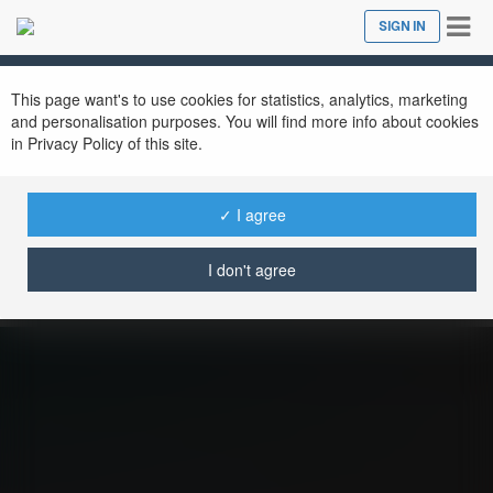
Tog
SIGN IN
Close
nav
This page want's to use cookies for statistics, analytics, marketing
Nhà cái Vz99
@vz99mtranglovee
and personalisation purposes. You will find more info about cookies
in Privacy Policy of this site.
✓ I agree
VZ99 – Địa Chỉ Cá Cược Trực Tuyến Không
Giới Hạn 2024 Praesent nec cursus Vz99 là
I don't agree
nền tảng lý tưởng dành cho những người…