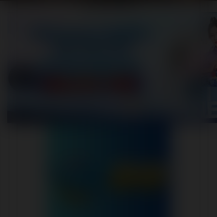
Praesent nec cursus