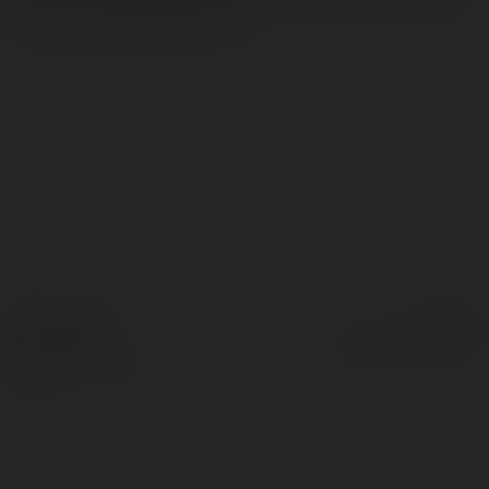
sắc và cơ hội thắng lớn!
more
© Ekademia.com
Powered by
Privacy Policy
Site Policy
|
Request a
return