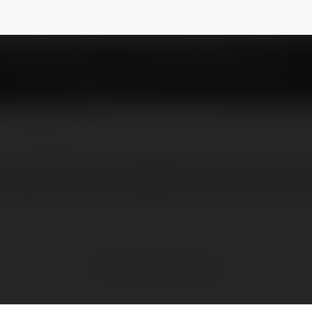
NEWSLETTER
rực tuyến uy tín hàng đầu châu Á cũng như l
hong phú và ưu đãi đăng ký đầu năm 2025 
No visible entries here.