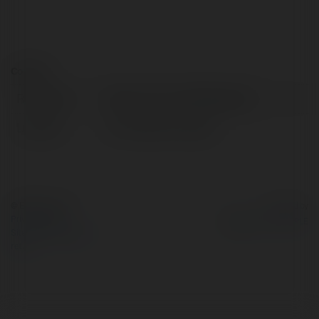
Contact:
Full name:
Vebo TV Trực Tiếp Bóng Đá
Location:
Ho Chi Minh, Vietnam
© Ekademia.com
Powered by
Privacy Policy
Site Policy
|
Request a
return