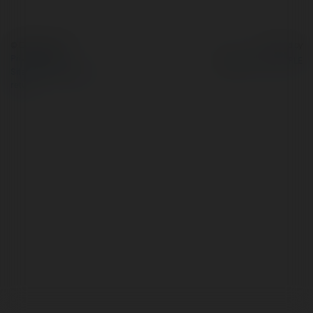
© Ekademia.com
Powered by
Privacy Policy
Site Policy
|
Request a
return