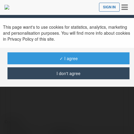
Tog
SIGN IN
Close
nav
vb88 best
@vb88best
This page want's to use cookies for statistics, analytics, marketing
and personalisation purposes. You will find more info about cookies
in Privacy Policy of this site.
Nhà cái VB88 là một trong những địa chỉ cá
✓ I agree
cược trực tuyến uy tín và chất lượng hàng
đầu hiện nay. Với đa dạng trò chơi cá cược
I don't agree
có tỷ lệ thưởng cao
Contact:
Full name:
vb88 best