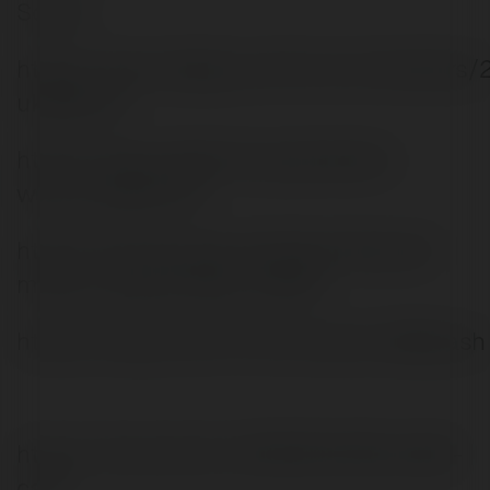
Social:
https://www.adslgr.com/forum/members/
uk88cash
https://www.siteprice.org/website-
worth/uk88.cash
https://hifi.slovanet.sk/bb/profile.php?
mode=viewprofile&u=12504
https://codex.core77.com/users/uk88cash
https://www.skok.in/2025/04/08/uk88-
cash