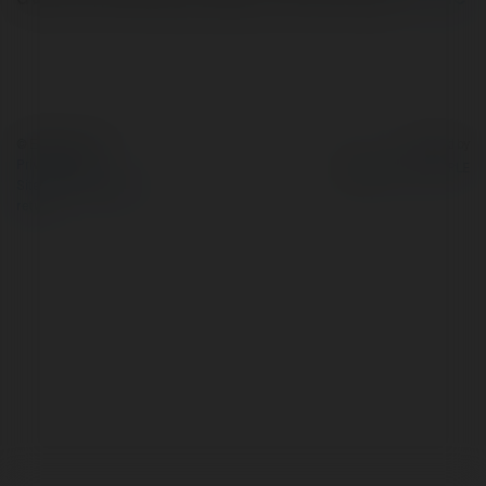
© Ekademia.com
Powered by
Privacy Policy
Site Policy
|
Request a
return