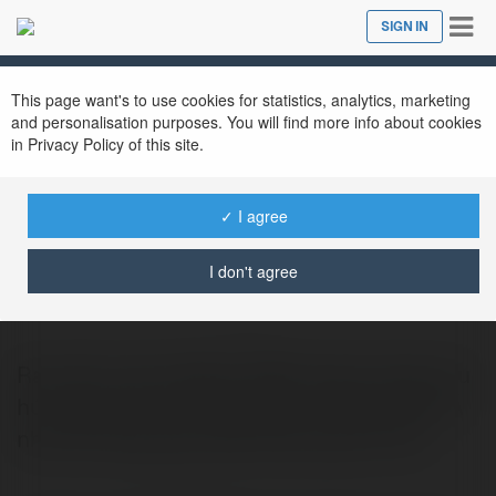
Tog
SIGN IN
Close
nav
This page want's to use cookies for statistics, analytics, marketing
and personalisation purposes. You will find more info about cookies
in Privacy Policy of this site.
✓ I agree
TP88 Monster
@tp88monster
I don't agree
Ra mắt từ năm 2022, TP88 nhanh chóng thu
hút người chơi tại Việt Nam và Đông Nam Á
nhờ nền tảng giao diện hiện đại, kho trò…