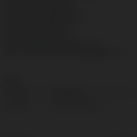
https://linktr.ee/tp88monster
https://heylink.me/tp88monster/
https://linksta.cc/@tp88monster
https://igli.me/tp88monster
https://cointr.ee/tp88monster
https://www.geogebra.org/u/tp88monster
https://www.qrcodechimp.com/page/tp88monster
Contact:
Full name:
TP88 Monster
Location:
Hồ Chí Minh, Vietnam