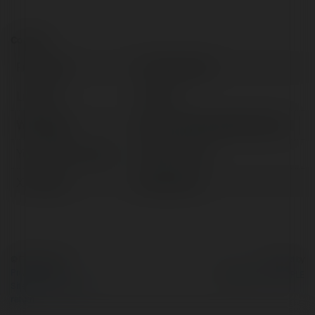
Contact:
Full name:
Tỷ Lệ Bóng Đá
Location:
Vietnam
Web page:
https://tylebongda79.online/
YoutTUBE channel:
@tlbd79online
X/Twitter:
tlbd79online
© Ekademia.com
Powered by
Privacy Policy
Site Policy
|
Request a
return