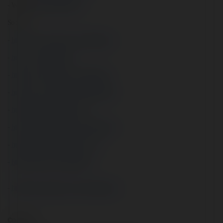
- Website: 
https://tin88.win/
Socials:
- 
https://www.facebook.com/tin88win/
- 
https://x.com/tin88win
- 
https://www.pinterest.com/tin88win/
- 
https://www.youtube.com/@tin88win
- 
https://tin88win.tumblr.com/
- 
https://www.reddit.com/user/tin88win/
- 
https://tin88win.wordpress.com/
- 
https://gravatar.com/tin88win
- 
https://sites.google.com/view/tin88win/
Contact: