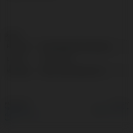
Contact:
Full name:
thoitrangaodep thoitrangaodep
Location:
Hanoi, Armenia
Web page:
https://thoitrangaodep.com/
© Ekademia.com
Powered by
Privacy Policy
Site Policy
|
Request a
return