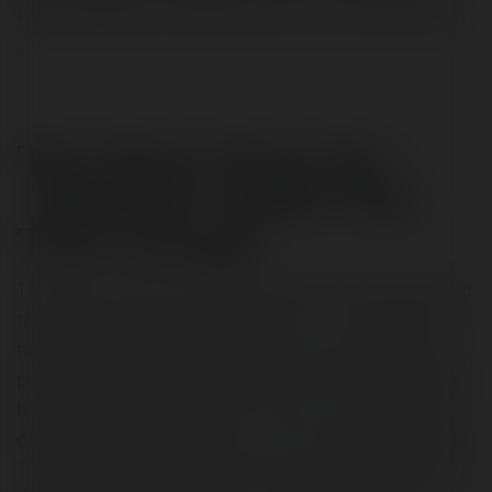
nghỉ dưỡng cao cấp tọa lạc trên đường 3/2,
…
The Maris Vũng Tàu -
【Website Chính Thức
TDG Group】
The Maris Vũng Tàu là tổ hợp nghỉ dưỡng cao cấp tọa lạc
trên đường 3/2, thành phố Vũng Tàu – vị trí đắc địa với
tầm nhìn hướng biển tuyệt đẹp. Dự án bao gồm các sản
phẩm biệt thự The Maris sang trọng và căn hộ The Maris
hiện đại, đáp ứng đa dạng nhu cầu an cư, nghỉ dưỡng và
đầu tư. Hiện nay, giá mua bán – cho thuê The Maris Vũng
Tàu đang được cập nhật với nhiều ưu đãi hấp dẫn, mang