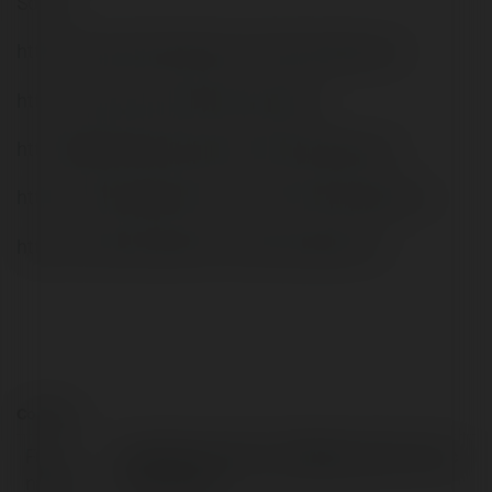
Social:
https://www.exchangle.com/marisvungtaucom
https://zeroone.art/profile/marisvtau
http://delphi.larsbo.org/user/marisvungtaucom
https://www.apsense.com/user/marisvungtaucom
https://www.blockdit.com/marisvungtaucom
Contact:
Full
The Maris Vũng Tàu - 【Website Chính Thức
name:
TDG Group】