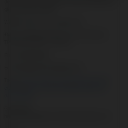
đến cơ hội sở hữu bất động sản nghỉ dưỡng đẳng cấp
giữa lòng thành phố biển.
Website: https://maris-vungtau.com/
Địa Chỉ: Số 184 đường Phan Chu Trinh, Phường 2,
TP.Vũng Tàu, Bà Rịa – Vũng Tàu
Phone: 0901.38.3456
Email: Banggiachudautu@gmail.com
Tags:
themarisvungtau
,
themaris
,
bietthuthemaris
,
canhothemaris
,
vungtau
,
batdongsannghiduong
,
dautuvungtau
Google Sites:
https://sites.google.com/view/marisvungtau-com