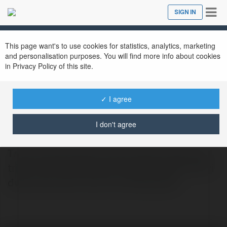
Tog
SIGN IN
Close
nav
This page want's to use cookies for statistics, analytics, marketing
and personalisation purposes. You will find more info about cookies
in Privacy Policy of this site.
✓ I agree
App Tài Xỉu Online
@taixiuonlinecc
I don't agree
Trong thế giới game online ngày càng phát
triển, tài xỉu online đã trở thành một trò chơi
được yêu thích và thu hút đông đảo…