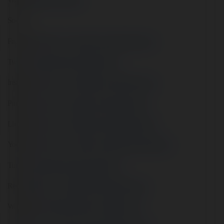
Socials:
Facebook: 
https://www.facebook.com/taiiwincasino/
Twitter: 
https://twitter.com/taiiwincasino
Instagram: 
https://www.instagram.com/taiiwincasino/
Pinterest: 
https://www.pinterest.com/taiiwincasino/
Linkedin: 
https://www.linkedin.com/in/taiiwincasino/
Youtube: 
https://www.youtube.com/@taiiwincasino/about
Tumblr: 
https://taiiwincasino.tumblr.com/
Reddit: 
https://www.reddit.com/user/taiiwincasino
Wordpress: 
https://taiiwincasino.wordpress.com/