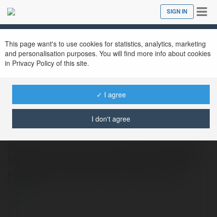
Tog
SIGN IN
Close
nav
This page want's to use cookies for statistics, analytics, marketing
and personalisation purposes. You will find more info about cookies
in Privacy Policy of this site.
✓ I agree
SV66 GLOBAL
@sv66global
I don't agree
SV66 là nhà cái trực tuyến được cấp phép
hoạt động hợp pháp bởi tổ chức PAGCOR –
Philippines, mang đến một sân chơi cá…
more