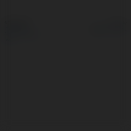
© Ekademia.com
Powered by
Privacy Policy
Site Policy
|
Request a
return