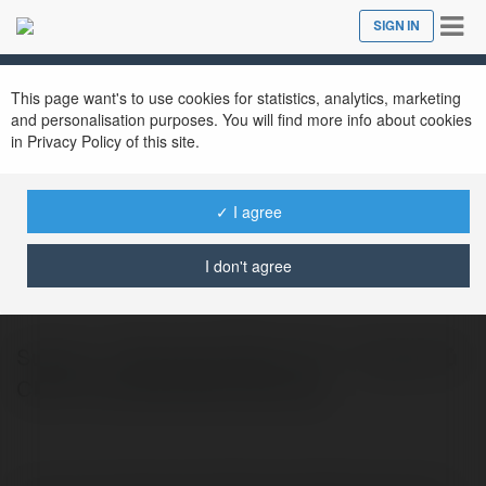
Tog
SIGN IN
Close
nav
This page want's to use cookies for statistics, analytics, marketing
and personalisation purposes. You will find more info about cookies
in Privacy Policy of this site.
✓ I agree
Cổng Game SUNWIN
@sunwinonee
I don't agree
Sunwin - Cổng Game Bài Uy Tín - Trang Chủ
Chính Thức Mới Nhất Hiện Nay