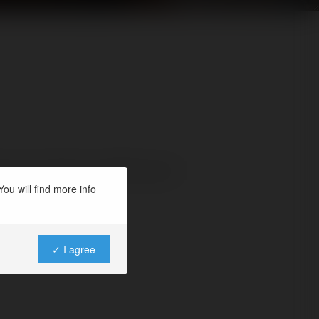
m game bom tấn đến cho người dùng nạp rút 
ou will find more info
✓ I agree