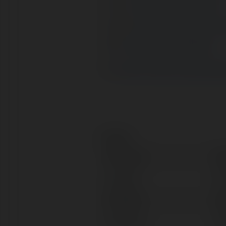
- Gravatar : 
https://gravatar.com/sun88awin
- Google Site: 
https://sites.google.com/view
- 500px: 
https://500px.com/p/sun88awin
- Flick: 
https://www.flickr.com/people/sun88
Contact:
Full name:
Cổ
Location:
Hồ
X/Twitter:
ht
Facebook:
ht