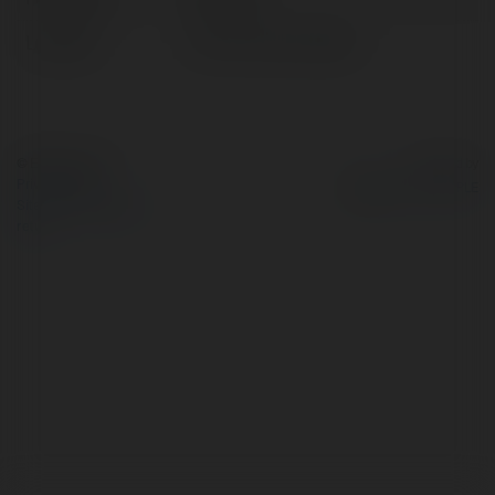
Location:
Hồ chí minh, Vietnam
© Ekademia.com
Powered by
Privacy Policy
Site Policy
|
Request a
return