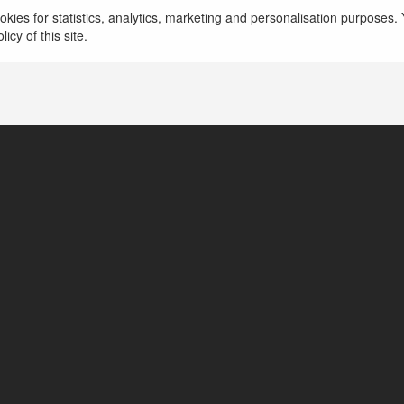
kies for statistics, analytics, marketing and personalisation purposes. Y
icy of this site.