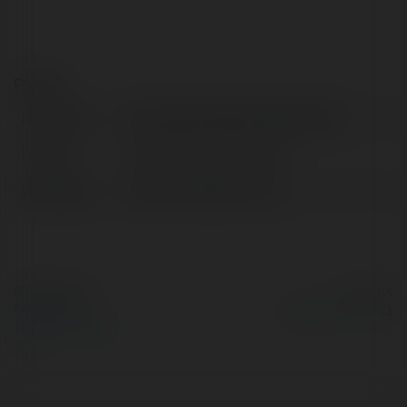
Contact:
Full name:
shsuoskshshsisgsusosjshsysi92
Location:
United States of America
Web page:
https://twin188-vn.com
© Ekademia.com
Powered by
Privacy Policy
Site Policy
|
Request a
return