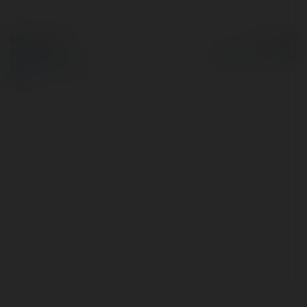
© Ekademia.com
Powered by
Privacy Policy
Site Policy
|
Request a
return