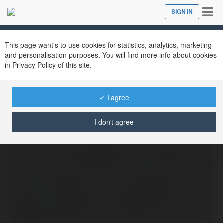
Tog
SIGN IN
Close
nav
This page want's to use cookies for statistics, analytics, marketing
and personalisation purposes. You will find more info about cookies
in Privacy Policy of this site.
九游 体育
@rozeldogue
✓ I agree
I don't agree
九游体育（ https://rozeldogue.com/ ）是一家专
注于提供全球体育赛事资讯与娱乐服务的综合
平台，致力于为体育爱好者打造内容丰富、形式
多样的体育体验。平台为用户提供多种内容服
务，包括实时赛事呈现、精彩赛事回顾、专业分
析解读以及独家资讯。九游体育以成为全球用