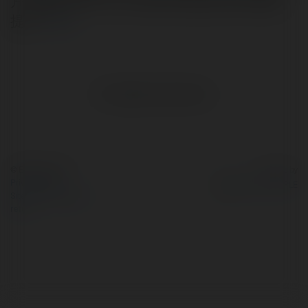
户信赖的体育平台为目标，持续优化内容质量，
提升
more
No visible entries here.
© Ekademia.com
Powered by
Privacy Policy
Site Policy
|
Request a
return