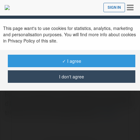
Tog
SIGN IN
Close
nav
This page want's to use cookies for statistics, analytics, marketing
and personalisation purposes. You will find more info about cookies
in Privacy Policy of this site.
✓ I agree
Rikvip archi
@rikviparchi
I don't agree
Rikvip là cổng game đổi thưởng uy tín hàng
đầu tại Việt Nam, mang đến trải nghiệm giải
trí đỉnh cao với đa dạng thể loại…
more