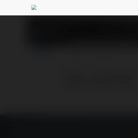
Cổng game Rick88
@
PROFILE
COURSES
BLOG
Rick88 - Game Bài Đổi T
xứng đáng được nhiều a