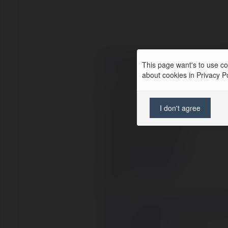
Rick88
 xứng đáng được nhiều anh em biết đến
This page want's to use coo
about cookies in Privacy Pol
rick88
conggamerick88linkvaorick88rick88
Thông tin liên hệ:
I don't agree
- Địa chỉ: 1 Đ. Linh Đông, Linh Đông, Thủ
- Số Điện Thoại: 0978095168
- Email: 
rick88.us@gmail.com
- Website: 
https://rick88.us/
Socials:
- 
https://www.facebook.com/conggamerick8
- 
https://x.com/rick88us