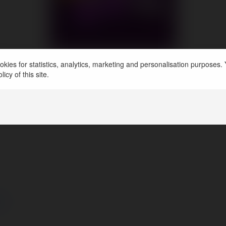
 hơn với chất lượng dịch vụ giải trí nổi trội cùng nhiều ưu đãi khủng. Ai đã tha
kies for statistics, analytics, marketing and personalisation purposes. Y
icy of this site.
us
 Đức, Hồ Chí Minh 700000, Việt Nam
8/