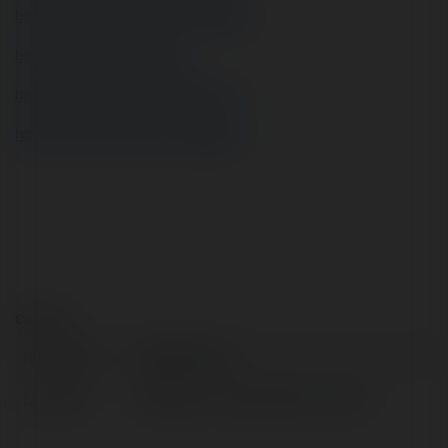
https://www.reddit.com/user/red88place/
https://vimeo.com/red88place
https://www.twitch.tv/red88place/about
https://www.deviantart.com/red88place
Contact:
Full name:
Red88 Place
Location:
K596/15/7 Hoàng Diệu, Vietnam