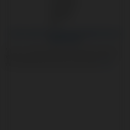
Quậy Complex Phước Hải Căn Hộ Nghỉ Dưỡng Ven
Biển Phát Đạt
rn rn rn rn rn Quay Complex Phuoc Hai la to hop can ho
nghi duong cao cap ven bien do Phat Dat phat trien, so
huu vi tri dac dia, tien ich 5 sao va tiem nang…
more