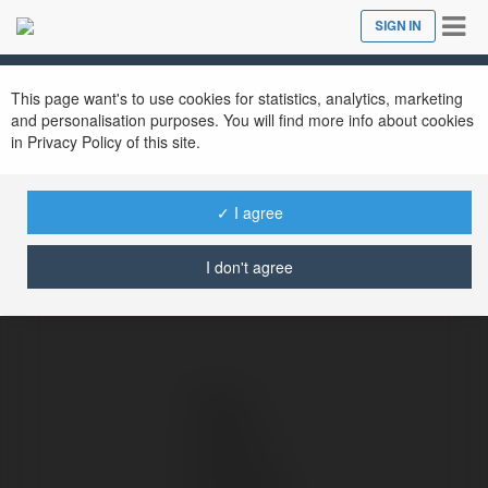
Tog
SIGN IN
Close
nav
Ekademia.com
Quậy Complex Phước Hải Căn Hộ Nghỉ Dưỡng Ven Biển Phát Đạt
This page want's to use cookies for statistics, analytics, marketing
Newsletter
and personalisation purposes. You will find more info about cookies
in Privacy Policy of this site.
✓ I agree
I don't agree