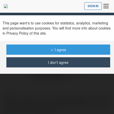
Tog
SIGN IN
Close
nav
This page want's to use cookies for statistics, analytics, marketing
and personalisation purposes. You will find more info about cookies
in Privacy Policy of this site.
✓ I agree
I don't agree
QH88 - Nhà Cái Uy Tín Hàng Đầu Việt
Nam 2025
@qh88nyc
QH88 – Nhà cái trực tuyến hàng đầu Châu Á,
mang đến trải nghiệm giải trí đỉnh cao với vô
vàn lựa chọn hấp dẫn.