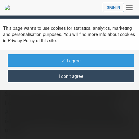
Tog
SIGN IN
Close
nav
This page want's to use cookies for statistics, analytics, marketing
and personalisation purposes. You will find more info about cookies
in Privacy Policy of this site.
✓ I agree
PKV Games
@pkv-games
I don't agree
Selamat Datang di Situs Panduan Daftar,
Login dan Download PKV Games Apk
Android/IOS Terlengkap Indonesia. Apk
ialah salah satu software yang diutamakan
untuk…