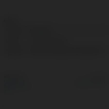
Contact:
Full name:
Pet Nhà Sen
Location:
Hồ Chí Minh, Vietnam
Facebook:
https://www.facebook.com/petnhasen/
© Ekademia.com
Powered by
Privacy Policy
Site Policy
|
Request a
return