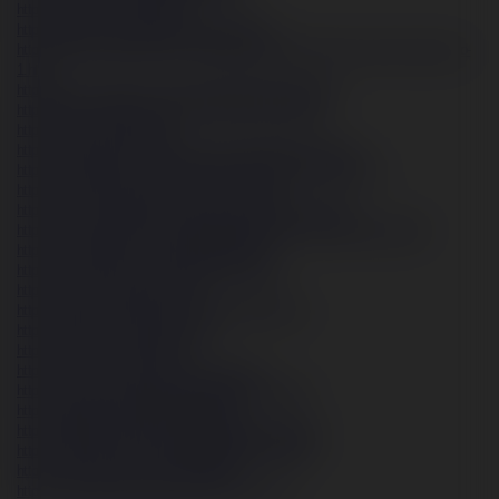
https://pbase.com/okwin1app
https://pxhere.com/en/photographer/4762124
https://okwin1app.blogspot.com/2025/09/okwin-lien-minh-ca-cuoc-truc-tuyen-so-
1.html
http://forum.cncprovn.com/members/381323-okwin1app
https://forums.alliedmods.net/member.php?u=440467
https://about.me/okwin1app
https://www.adslgr.com/forum/members/219356-okwin1app
https://www.fitday.com/fitness/forums/members/okwin1app.html
https://www.renderosity.com/users/id:1778321
https://www.giveawayoftheday.com/forums/profile/1211982
https://forum.epicbrowser.com/profile.php?section=personal&id=104368
https://www.bitsdujour.com/profiles/oBxNZM
https://promosimple.com/ps/3c935/okwin1app
https://www.facer.io/u/okwin1app
https://www.designspiration.com/okwin1app/saves/
https://allmyfaves.com/okwin1app
https://controlc.com/8ed8b7ef
https://www.swap-bot.com/user:okwin1app
https://www.annuncigratuititalia.it/author/okwin1app/
https://eternagame.org/players/553650
http://www.biblesupport.com/user/760853-okwin1app/
https://doselect.com/@73f7160680bf7f15c93b3cf1b
https://motion-gallery.net/users/838975
https://www.iglinks.io/taran343-ent?preview=true