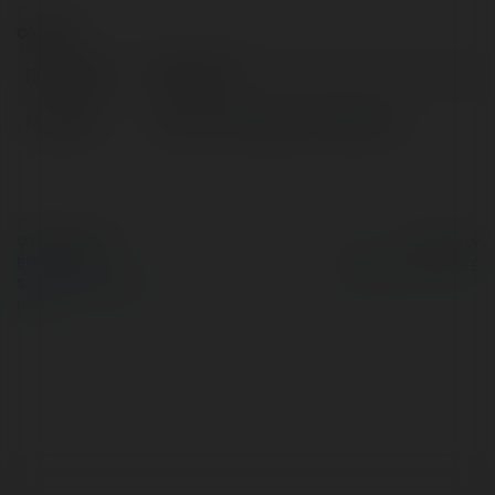
Contact:
Full name:
OKVIP IO
Location:
191 P. An Dương, Yên, Vietnam
© Ekademia.com
Powered by
Privacy Policy
Site Policy
|
Request a
return