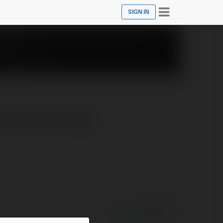
Toggle
SIGN IN
navigation
 với dịch vụ chuyên
Powered by