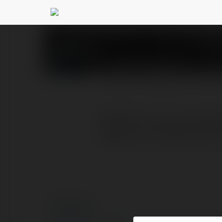
okfun beauty
@okfunbea
PROFILE
COURSES
BLOG
OKFUN là nhà cái hàng đầ
nghiệp và đa dạng các 
© Ekademia.com
Privacy Policy