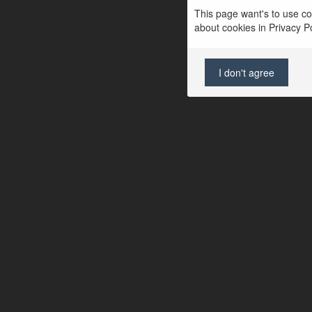
This page want's to use coo
about cookies in Privacy Pol
I don't agree