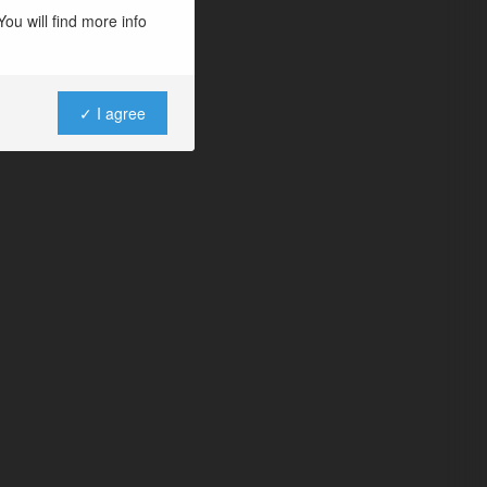
ou will find more info
✓ I agree