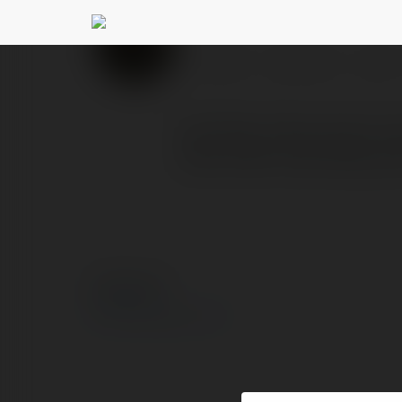
nút bấm trong than
PROFILE
COURSES
BLOG
Nút bấm thang máy là cá
điều khiển hoạt động củ
© Ekademia.com
Privacy Policy
Site Policy
|
Request a return