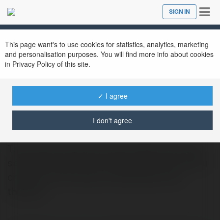
Tog
SIGN IN
Close
nav
This page want's to use cookies for statistics, analytics, marketing
and personalisation purposes. You will find more info about cookies
in Privacy Policy of this site.
✓ I agree
Nhà Cái Uy Tín
@nhciuytn88
I don't agree
Trang web nhacaiuytin.tech tổng hợp danh
sách các nhà cái uy tín hàng đầu cùng nhiều
chương trình khuyến mãi hấp dẫn như
thưởng…