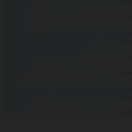
55828601/
rnrn
https://disqus.com/by/nhacaiuytintech/ab
nh-c-i-uy-t-
n
rnrn
https://soundcloud.com/nhacaiuytintech
rnrn
https:/
cai-uy-tin-
2161530677/
rnrn
https://www.salesforce.com/trailblazer/
id/2075086
rnrn
https://sighpceducation.hosting.acm.org
cai-uy-tin-151.gitbook.io/nha-cai-uy-tin-
docs/
rnrn
https://gamblingtherapy.org/forum/users/nhaca
0003-9853-
3218
rnrn
https://video.fc2.com/account/25191320
rnrn
http
cai-uy-
tin
rnrn
https://forums.autodesk.com/t5/user/viewprofilep
id/19045340
rnrn
https://nhacaiuytintech.amebaownd.com
cai-uy-tin-
3f8s00epzfynbw7b
rnrn
https://public.tableau.com/app/p