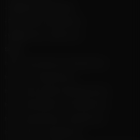
- Số Điện Thoại:
0978006453
- Email:
mksport.love@gmail.com
- Website:
https://mksport.love/
Social:
https://www.facebook.com/mksportlovee/
https://x.com/mksportloveee
https://www.youtube.com/@mksportloveee
https://www.linkedin.com/in/mksportlovee/
https://www.pinterest.com/mksportlovee/
https://vimeo.com/mksportlovee