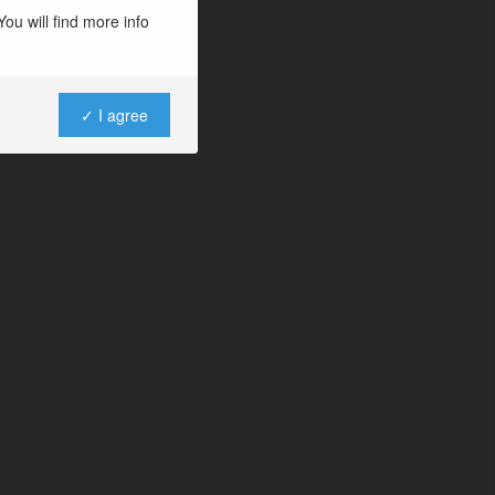
ou will find more info
✓ I agree