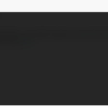
hàng đầu, cung cấp kho game cá cược đồ sộ, 
Nền tảng
more