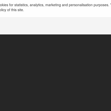
kies for statistics, analytics, marketing and personalisation purposes. Y
icy of this site.