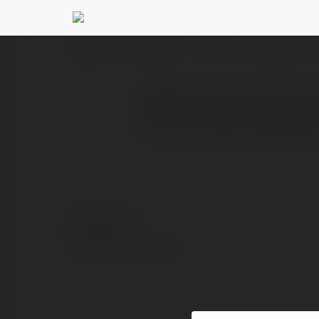
Nhà Cái
@nhci78
PROFILE
COURSES
BLOG
NEWSLETTER
33Win là nhà cái uy tín 
dịch vụ chuyên nghiệp. 
© Ekademia.com
Privacy Policy
Site Policy
|
Request a return