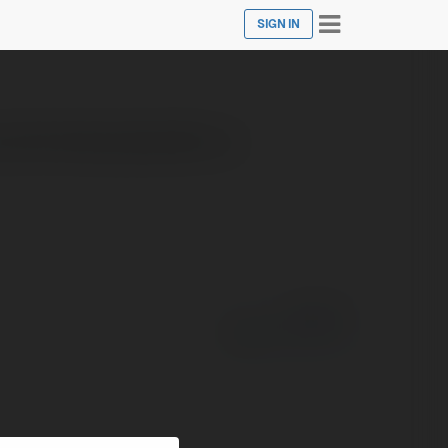
Toggle
SIGN IN
navigation
tỷ lệ thưởng hấp dẫn và
Powered by